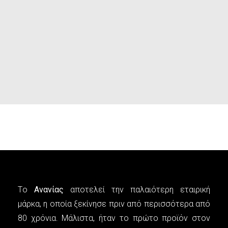
Tο
Aνανίας
αποτελεί την παλαιότερη εταιρική
µάρκα, η οποία ξεκίνησε πριν από περισσότερα από
80 χρόνια. Μάλιστα, ήταν το πρώτο προϊόν στον